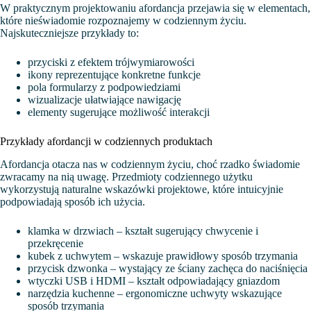
W praktycznym projektowaniu afordancja przejawia się w elementach,
które nieświadomie rozpoznajemy w codziennym życiu.
Najskuteczniejsze przykłady to:
przyciski z efektem trójwymiarowości
ikony reprezentujące konkretne funkcje
pola formularzy z podpowiedziami
wizualizacje ułatwiające nawigację
elementy sugerujące możliwość interakcji
Przykłady afordancji w codziennych produktach
Afordancja otacza nas w codziennym życiu, choć rzadko świadomie
zwracamy na nią uwagę. Przedmioty codziennego użytku
wykorzystują naturalne wskazówki projektowe, które intuicyjnie
podpowiadają sposób ich użycia.
klamka w drzwiach – kształt sugerujący chwycenie i
przekręcenie
kubek z uchwytem – wskazuje prawidłowy sposób trzymania
przycisk dzwonka – wystający ze ściany zachęca do naciśnięcia
wtyczki USB i HDMI – kształt odpowiadający gniazdom
narzędzia kuchenne – ergonomiczne uchwyty wskazujące
sposób trzymania