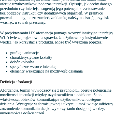
oferuje użytkownikowi podczas interakcji. Opisuje, jak cechy danego
przedmiotu czy interfejsu sugerują jego potencjalne zastosowanie –
bez potrzeby instrukcji czy dodatkowych objaśnień. W praktyce
pozwala intuicyjnie zrozumieć, że klamkę należy nacisnąć, przycisk
wcisnąć, a suwak przesunąć.
W projektowaniu UX afordancja pomaga tworzyć intuicyjne interfejsy.
Właściwie zaprojektowana sprawia, że użytkownicy instynktownie
wiedzą, jak korzystać z produktu. Może być wyrażona poprzez:
grafikę i animacje
charakterystyczne kształty
dobór kolorów
specyficzne wzorce interakcji
elementy wskazujące na możliwość działania
Definicja afordancji
Afordancja, termin wywodzący się z psychologii, opisuje potencjalne
możliwości interakcji między użytkownikiem a obiektem. Są to
właściwości obiektów komunikujące użytkownikowi dostępne
działania. Występuje w formie jawnej i ukrytej, umożliwiając odbiorcy
zrozumienie komunikatu dzięki wykorzystaniu dostępnej wiedzy,
umiejętności i doświadczeń.