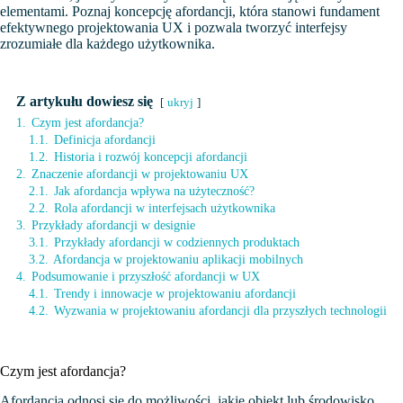
elementami. Poznaj koncepcję afordancji, która stanowi fundament
efektywnego projektowania UX i pozwala tworzyć interfejsy
zrozumiałe dla każdego użytkownika.
Z artykułu dowiesz się
ukryj
1.
Czym jest afordancja?
1.1.
Definicja afordancji
1.2.
Historia i rozwój koncepcji afordancji
2.
Znaczenie afordancji w projektowaniu UX
2.1.
Jak afordancja wpływa na użyteczność?
2.2.
Rola afordancji w interfejsach użytkownika
3.
Przykłady afordancji w designie
3.1.
Przykłady afordancji w codziennych produktach
3.2.
Afordancja w projektowaniu aplikacji mobilnych
4.
Podsumowanie i przyszłość afordancji w UX
4.1.
Trendy i innowacje w projektowaniu afordancji
4.2.
Wyzwania w projektowaniu afordancji dla przyszłych technologii
Czym jest afordancja?
Afordancja odnosi się do możliwości, jakie obiekt lub środowisko