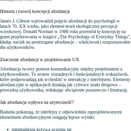
Historia i rozwój koncepcji afordancji
James J. Gibson wprowadził pojęcie afordancji do psychologii w
latach 70. XX wieku, jako element teorii ekologicznej percepcji
wzrokowej. Donald Norman w 1988 roku przeniósł tę koncepcję na
grunt projektowania w książce „The Psychology of Everyday Things”,
kładąc nacisk na postrzegane afordancje – właściwości rozpoznawalne
dla użytkowników.
Znaczenie afordancji w projektowaniu UX
Afordancja tworzy pomost komunikacyjny między projektantem a
użytkownikiem. To zestaw wizualnych i funkcjonalnych wskazówek,
które podpowiadają jak wchodzić w interakcję z interfejsem. Elementy
afordancyjne w aplikacjach działają jak cyfrowe znaki drogowe –
prowadzą użytkownika, redukując obciążenie poznawcze i frustrację.
Jak afordancja wpływa na użyteczność?
Badania pokazują, że interfejsy z odpowiednio zaprojektowanymi
elementami afordancyjnymi osiągają lepsze wyniki:
minimalizują krzywą uczenia się