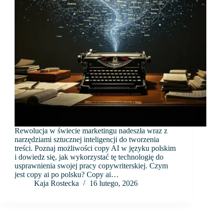
Rewolucja w świecie marketingu nadeszła wraz z
narzędziami sztucznej inteligencji do tworzenia
treści. Poznaj możliwości copy AI w języku polskim
i dowiedz się, jak wykorzystać tę technologię do
usprawnienia swojej pracy copywriterskiej. Czym
jest copy ai po polsku? Copy ai…
Kaja Rostecka
16 lutego, 2026