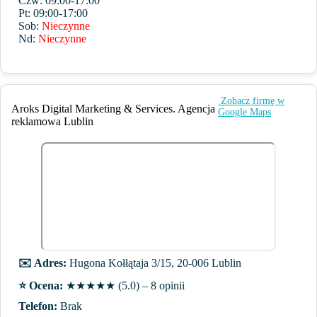
Czw: 09:00-17:00
Pt: 09:00-17:00
Sob:
Nieczynne
Nd:
Nieczynne
️ Zobacz firmę w
Aroks Digital Marketing & Services. Agencja
Google Maps
reklamowa Lublin
✉️ Adres:
Hugona Kołłątaja 3/15, 20-006 Lublin
⭐️ Ocena:
★★★★★ (5.0) – 8 opinii
Telefon:
Brak