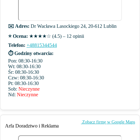
✉️ Adres:
Dr Wacława Lasockiego 24, 20-612 Lublin
⭐️ Ocena:
★★★★☆ (4.5) – 12 opinii
Telefon:
+48815344544
⏱ Godziny otwarcia:
Pon: 08:30-16:30
Wt: 08:30-16:30
Śr: 08:30-16:30
Czw: 08:30-16:30
Pt: 08:30-16:30
Sob:
Nieczynne
Nd:
Nieczynne
️ Zobacz firmę w Google Maps
Arfa Doradztwo i Reklama