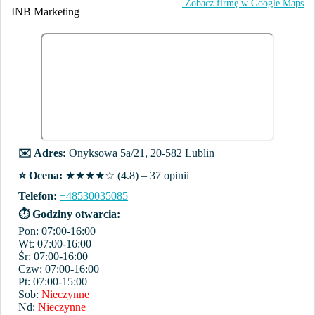
️ Zobacz firmę w Google Maps
INB Marketing
✉️ Adres:
Onyksowa 5a/21, 20-582 Lublin
⭐️ Ocena:
★★★★☆ (4.8) – 37 opinii
Telefon:
+48530035085
⏱ Godziny otwarcia:
Pon: 07:00-16:00
Wt: 07:00-16:00
Śr: 07:00-16:00
Czw: 07:00-16:00
Pt: 07:00-15:00
Sob:
Nieczynne
Nd:
Nieczynne