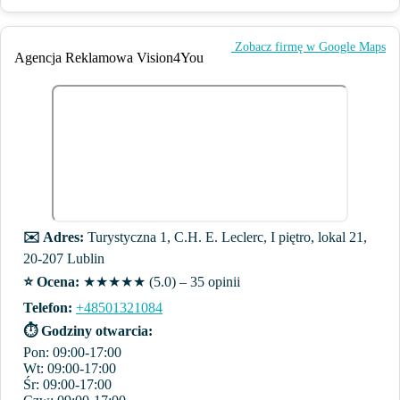
️ Zobacz firmę w Google Maps
Agencja Reklamowa Vision4You
✉️ Adres:
Turystyczna 1, C.H. E. Leclerc, I piętro, lokal 21,
20-207 Lublin
⭐️ Ocena:
★★★★★ (5.0) – 35 opinii
Telefon:
+48501321084
⏱ Godziny otwarcia:
Pon: 09:00-17:00
Wt: 09:00-17:00
Śr: 09:00-17:00