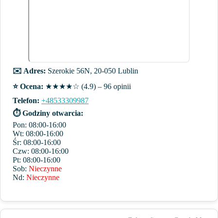
✉️ Adres:
Szerokie 56N, 20-050 Lublin
⭐️ Ocena:
★★★★☆ (4.9) – 96 opinii
Telefon:
+48533309987
⏱ Godziny otwarcia:
Pon: 08:00-16:00
Wt: 08:00-16:00
Śr: 08:00-16:00
Czw: 08:00-16:00
Pt: 08:00-16:00
Sob:
Nieczynne
Nd:
Nieczynne