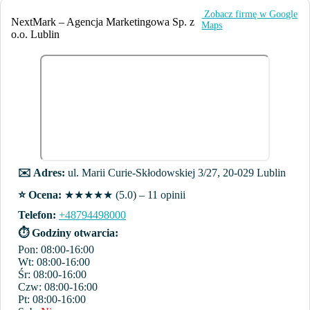
️ Zobacz firmę w Google
NextMark – Agencja Marketingowa Sp. z
Maps
o.o. Lublin
✉️ Adres:
ul. Marii Curie-Skłodowskiej 3/27, 20-029 Lublin
⭐️ Ocena:
★★★★★ (5.0) – 11 opinii
Telefon:
+48794498000
⏱ Godziny otwarcia:
Pon: 08:00-16:00
Wt: 08:00-16:00
Śr: 08:00-16:00
Czw: 08:00-16:00
Pt: 08:00-16:00