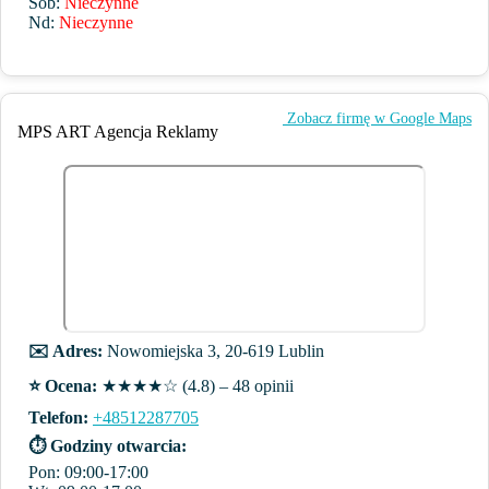
Sob:
Nieczynne
Nd:
Nieczynne
️ Zobacz firmę w Google Maps
MPS ART Agencja Reklamy
✉️ Adres:
Nowomiejska 3, 20-619 Lublin
⭐️ Ocena:
★★★★☆ (4.8) – 48 opinii
Telefon:
+48512287705
⏱ Godziny otwarcia:
Pon: 09:00-17:00