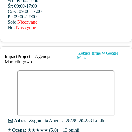
Wt: 09:00-17:00
Śr: 09:00-17:00
Czw: 09:00-17:00
Pt: 09:00-17:00
Sob:
Nieczynne
Nd:
Nieczynne
️ Zobacz firmę w Google
ImpactProject – Agencja
Maps
Marketingowa
✉️ Adres:
Zygmunta Augusta 28/28, 20-283 Lublin
⭐️ Ocena:
★★★★★ (5.0) – 13 opinii