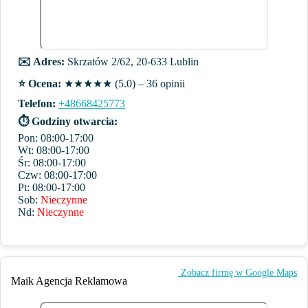
✉️ Adres:
Skrzatów 2/62, 20-633 Lublin
⭐️ Ocena:
★★★★★ (5.0) – 36 opinii
Telefon:
+48668425773
⏱ Godziny otwarcia:
Pon: 08:00-17:00
Wt: 08:00-17:00
Śr: 08:00-17:00
Czw: 08:00-17:00
Pt: 08:00-17:00
Sob:
Nieczynne
Nd:
Nieczynne
️ Zobacz firmę w Google Maps
Maik Agencja Reklamowa