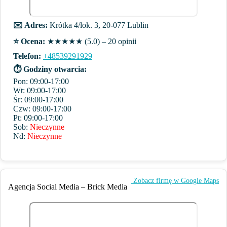
✉️ Adres:
Krótka 4/lok. 3, 20-077 Lublin
⭐️ Ocena:
★★★★★ (5.0) – 20 opinii
Telefon:
+48539291929
⏱ Godziny otwarcia:
Pon: 09:00-17:00
Wt: 09:00-17:00
Śr: 09:00-17:00
Czw: 09:00-17:00
Pt: 09:00-17:00
Sob:
Nieczynne
Nd:
Nieczynne
️ Zobacz firmę w Google Maps
Agencja Social Media – Brick Media