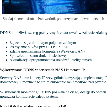
Zbadaj element skrót – Przewodnik po narzędziach deweloperskich
DDNS umożliwia szereg praktycznych zastosowań w zakresie zdalneg
Łączenie się z domowym pulpitem zdalnym
Przesyłanie plików przez FTP lub SSH
Zdalne uruchamianie komputera (Wake-on-LAN)
Sprawdzanie stanu drukarki sieciowej
Aktualizacja oprogramowania urządzeń inteligentnych
Wykorzystanie DDNS w serwerach NAS i kamerach IP
Serwery NAS oraz kamery IP szczególnie korzystają z implementacji
domenowej. Umożliwia to strumieniowanie multimediów, zarządzanie p
W systemach monitoringu DDNS pozwala na ciągły dostęp do obrazu 
upraszcza konfigurację całego systemu.
Rola DDNS w zdalnym zarządzaniu i RDP