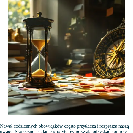
Nawał codziennych obowiązków często przytłacza i rozprasza naszą
uwagę. Skuteczne ustalanie priorytetów pozwala odzyskać kontrolę