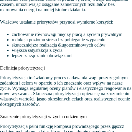
czasem, umożliwiając osiąganie zamierzonych rezultatów bez
marnowania energii na mniej istotne działania.
Właściwe ustalanie priorytetów przynosi wymierne korzyści:
zachowanie równowagi między pracą a życiem prywatnym
redukcja poziomu stresu i zapobieganie wypaleniu
skuteczniejsza realizacja długoterminowych celów
większa satysfakcja z życia
lepsze zarządzanie obowiązkami
Definicja priorytetyzacji
Priorytetyzacja to świadomy proces nadawania wagi poszczególnym
zadaniom i celom w oparciu o ich znaczenie oraz wpływ na nasze
życie. Wymaga regularnej oceny planów i elastycznego reagowania na
nowe wyzwania. Skuteczna priorytetyzacja opiera się na zrozumieniu
własnych wartości, jasno określonych celach oraz realistycznej ocenie
dostępnych zasobów.
Znaczenie priorytetyzacji w życiu codziennym
Priorytetyzacja pełni funkcję kompasu prowadzącego przez gąszcz
codziennych obowiązków. Pozwala świadomie decydować o