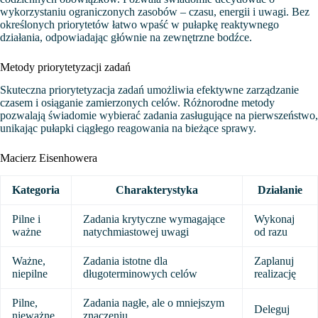
wykorzystaniu ograniczonych zasobów – czasu, energii i uwagi. Bez
określonych priorytetów łatwo wpaść w pułapkę reaktywnego
działania, odpowiadając głównie na zewnętrzne bodźce.
Metody priorytetyzacji zadań
Skuteczna priorytetyzacja zadań umożliwia efektywne zarządzanie
czasem i osiąganie zamierzonych celów. Różnorodne metody
pozwalają świadomie wybierać zadania zasługujące na pierwszeństwo,
unikając pułapki ciągłego reagowania na bieżące sprawy.
Macierz Eisenhowera
Kategoria
Charakterystyka
Działanie
Pilne i
Zadania krytyczne wymagające
Wykonaj
ważne
natychmiastowej uwagi
od razu
Ważne,
Zadania istotne dla
Zaplanuj
niepilne
długoterminowych celów
realizację
Pilne,
Zadania nagłe, ale o mniejszym
Deleguj
nieważne
znaczeniu