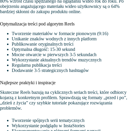
80% wzrost czasu spędzanego na oglądaniu wideo rok do roku. Po
obejrzeniu angażującego materiału wideo użytkownicy są o 64%
bardziej skłonni do zakupu produktu online.
Optymalizacja treści pod algorytm Reels
Tworzenie materiałów w formacie pionowym (9:16)
Unikanie znaków wodnych z innych platform
Publikowanie oryginalnych treści
Optymalna długość: 15-30 sekund
Mocne otwarcie w pierwszych 3-5 sekundach
Wykorzystanie aktualnych trendów muzycznych
Regularna publikacja treści
Dodawanie 3-5 strategicznych hashtagów
Najlepsze praktyki i inspiracje
Skuteczne Reels bazują na cyklicznych seriach treści, które odbiorcy
kojarzą z konkretnym profilem. Sprawdzają się formaty „przed i po”,
„dzień z życia” czy szybkie tutoriale pokazujące rozwiązania
problemów.
Tworzenie spójnych serii tematycznych
Wykorzystanie podglądu w InstaStories
Eksperymentowanie z różnymi formami narracji