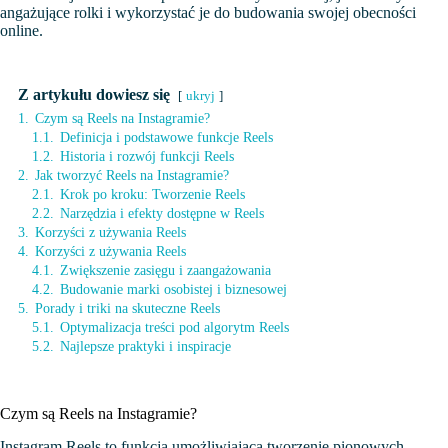
angażujące rolki i wykorzystać je do budowania swojej obecności
online.
Z artykułu dowiesz się
ukryj
1.
Czym są Reels na Instagramie?
1.1.
Definicja i podstawowe funkcje Reels
1.2.
Historia i rozwój funkcji Reels
2.
Jak tworzyć Reels na Instagramie?
2.1.
Krok po kroku: Tworzenie Reels
2.2.
Narzędzia i efekty dostępne w Reels
3.
Korzyści z używania Reels
4.
Korzyści z używania Reels
4.1.
Zwiększenie zasięgu i zaangażowania
4.2.
Budowanie marki osobistej i biznesowej
5.
Porady i triki na skuteczne Reels
5.1.
Optymalizacja treści pod algorytm Reels
5.2.
Najlepsze praktyki i inspiracje
Czym są Reels na Instagramie?
Instagram Reels to funkcja umożliwiająca tworzenie pionowych