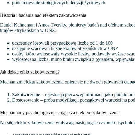
podejmowanie strategicznych decyzji życiowych
Historia i badania nad efektem zakotwiczenia
Daniel Kahneman i Amos Tversky, pionierzy badań nad efektem zakotw
krajów afrykańskich w ONZ:
uczestnicy losowali przypadkową liczbę od 1 do 100
następnie szacowali liczbę krajów afrykańskich w ONZ
osoby, które wylosowały wysokie liczby, podawały wyższe sza
wylosowana liczba, mimo braku związku z pytaniem, wpływała
Jak działa efekt zakotwiczenia?
Mechanizm efektu zakotwiczenia opiera się na dwóch głównych etapa
Zakotwiczenie – rejestracja pierwszej informacji jako punktu odn
Dostosowanie – próba modyfikacji początkowej wartości na p
Mechanizmy psychologiczne stojące za efektem zakotwiczenia
Na siłę efektu zakotwiczenia wpływają następujące czynniki psycholo