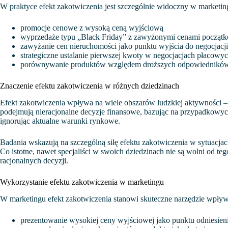
W praktyce efekt zakotwiczenia jest szczególnie widoczny w marketing
promocje cenowe z wysoką ceną wyjściową
wyprzedaże typu „Black Friday” z zawyżonymi cenami począt
zawyżanie cen nieruchomości jako punktu wyjścia do negocjacji
strategiczne ustalanie pierwszej kwoty w negocjacjach płacowy
porównywanie produktów względem droższych odpowiednikó
Znaczenie efektu zakotwiczenia w różnych dziedzinach
Efekt zakotwiczenia wpływa na wiele obszarów ludzkiej aktywności – 
podejmują nieracjonalne decyzje finansowe, bazując na przypadkowych 
ignorując aktualne warunki rynkowe.
Badania wskazują na szczególną siłę efektu zakotwiczenia w sytuacja
Co istotne, nawet specjaliści w swoich dziedzinach nie są wolni od 
racjonalnych decyzji.
Wykorzystanie efektu zakotwiczenia w marketingu
W marketingu efekt zakotwiczenia stanowi skuteczne narzędzie wpływ
prezentowanie wysokiej ceny wyjściowej jako punktu odniesien