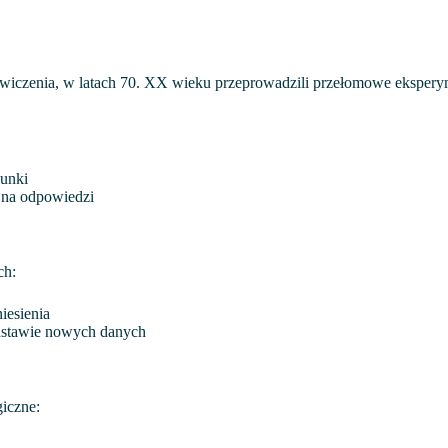
iczenia, w latach 70. XX wieku przeprowadzili przełomowe eksperyme
cunki
 na odpowiedzi
ch:
iesienia
odstawie nowych danych
giczne: