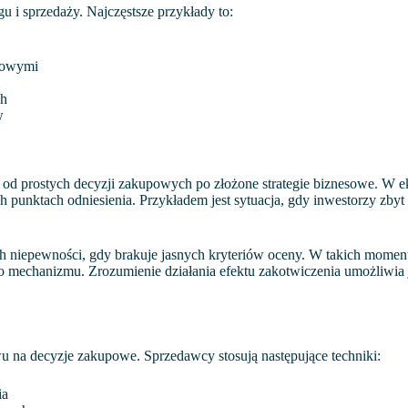
u i sprzedaży. Najczęstsze przykłady to:
kowymi
ch
w
od prostych decyzji zakupowych po złożone strategie biznesowe. W ek
punktach odniesienia. Przykładem jest sytuacja, gdy inwestorzy zbyt d
ch niepewności, gdy brakuje jasnych kryteriów oceny. W takich moment
tego mechanizmu. Zrozumienie działania efektu zakotwiczenia umożliwi
u na decyzje zakupowe. Sprzedawcy stosują następujące techniki:
ia