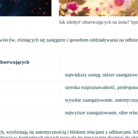
Jak zdobyć obserwujących na insta? Sp
i twórców, różniących się zasięgiem i sposobem oddziaływania na od
obserwujących
największy zasięg, niższe zaangażow
szeroka rozpoznawalność, profesjonal
wysokie zaangażowanie, autentyczny
najwyższe zaangażowanie, silne relac
, wyróżniają się autentycznością i bliskimi relacjami z odbiorcami. 
lizacja w konkretnych niszach pozwala im precyzyjnie docierać do ok