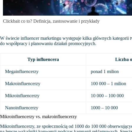
Clickbait co to? Definicja, zastosowanie i przykłady
W świecie influencer marketingu występuje kilka głównych kategori
do współpracy i planowaniu działań promocyjnych.
Typ influencera
Liczba 
Megainfluencerzy
ponad 1 milion
Makroinfluencerzy
100 000 – 1 milion
Mikroinfluencerzy
10 000 – 100 000
Nanoinfluencerzy
1000 – 10 000
Mikroinfluencerzy vs. makroinfluencerzy
Mikroinfluencerzy, ze społecznością od 1000 do 100 000 obserwujących
na lepsze wskaźniki konwersji podczas kampanii reklamowych. Specja