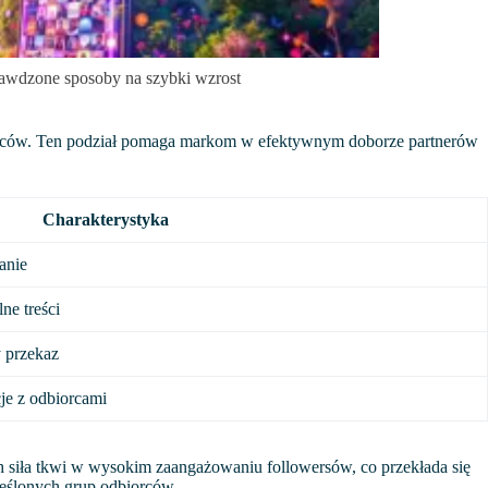
rawdzone sposoby na szybki wzrost
biorców. Ten podział pomaga markom w efektywnym doborze partnerów
Charakterystyka
anie
ne treści
 przekaz
je z odbiorcami
Ich siła tkwi w wysokim zaangażowaniu followersów, co przekłada się
reślonych grup odbiorców.