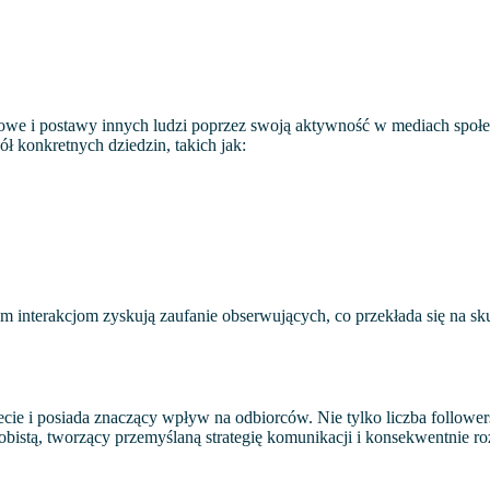
powe i postawy innych ludzi poprzez swoją aktywność w mediach społe
ł konkretnych dziedzin, takich jak:
nym interakcjom zyskują zaufanie obserwujących, co przekłada się na s
ie i posiada znaczący wpływ na odbiorców. Nie tylko liczba followersów
obistą, tworzący przemyślaną strategię komunikacji i konsekwentnie ro