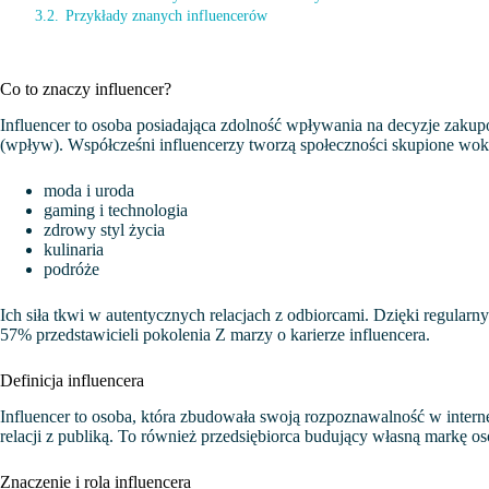
3.2.
Przykłady znanych influencerów
Co to znaczy influencer?
Influencer to osoba posiadająca zdolność wpływania na decyzje zaku
(wpływ). Współcześni influencerzy tworzą społeczności skupione wokó
moda i uroda
gaming i technologia
zdrowy styl życia
kulinaria
podróże
Ich siła tkwi w autentycznych relacjach z odbiorcami. Dzięki regular
57% przedstawicieli pokolenia Z marzy o karierze influencera.
Definicja influencera
Influencer to osoba, która zbudowała swoją rozpoznawalność w internec
relacji z publiką. To również przedsiębiorca budujący własną markę os
Znaczenie i rola influencera