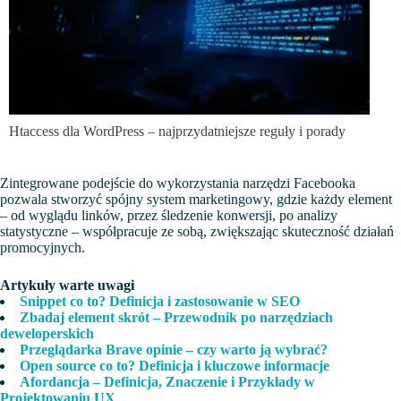
Htaccess dla WordPress – najprzydatniejsze reguły i porady
Zintegrowane podejście do wykorzystania narzędzi Facebooka
pozwala stworzyć spójny system marketingowy, gdzie każdy element
– od wyglądu linków, przez śledzenie konwersji, po analizy
statystyczne – współpracuje ze sobą, zwiększając skuteczność działań
promocyjnych.
Artykuły warte uwagi
Snippet co to? Definicja i zastosowanie w SEO
Zbadaj element skrót – Przewodnik po narzędziach
deweloperskich
Przeglądarka Brave opinie – czy warto ją wybrać?
Open source co to? Definicja i kluczowe informacje
Afordancja – Definicja, Znaczenie i Przykłady w
Projektowaniu UX