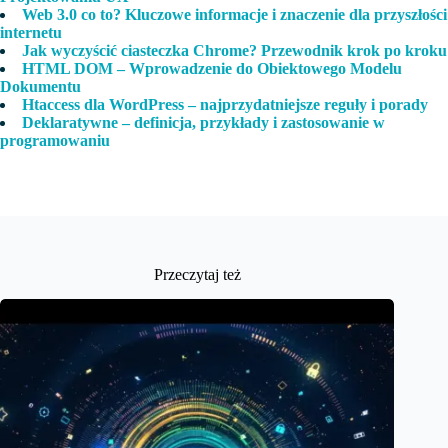
Web 3.0 co to? Kluczowe informacje i znaczenie dla przyszłości
internetu
Jak wyczyścić ciasteczka Chrome? Przewodnik krok po kroku
HTML DOM – Wprowadzenie do Obiektowego Modelu
Dokumentu
Htaccess dla WordPress – najprzydatniejsze reguły i porady
Deklaratywne – definicja, przykłady i zastosowanie w
programowaniu
Przeczytaj też