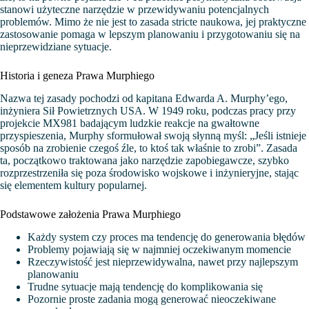
stanowi użyteczne narzędzie w przewidywaniu potencjalnych
problemów. Mimo że nie jest to zasada stricte naukowa, jej praktyczne
zastosowanie pomaga w lepszym planowaniu i przygotowaniu się na
nieprzewidziane sytuacje.
Historia i geneza Prawa Murphiego
Nazwa tej zasady pochodzi od kapitana Edwarda A. Murphy’ego,
inżyniera Sił Powietrznych USA. W 1949 roku, podczas pracy przy
projekcie MX981 badającym ludzkie reakcje na gwałtowne
przyspieszenia, Murphy sformułował swoją słynną myśl: „Jeśli istnieje
sposób na zrobienie czegoś źle, to ktoś tak właśnie to zrobi”. Zasada
ta, początkowo traktowana jako narzędzie zapobiegawcze, szybko
rozprzestrzeniła się poza środowisko wojskowe i inżynieryjne, stając
się elementem kultury popularnej.
Podstawowe założenia Prawa Murphiego
Każdy system czy proces ma tendencję do generowania błędów
Problemy pojawiają się w najmniej oczekiwanym momencie
Rzeczywistość jest nieprzewidywalna, nawet przy najlepszym
planowaniu
Trudne sytuacje mają tendencję do komplikowania się
Pozornie proste zadania mogą generować nieoczekiwane