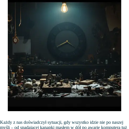
Każdy z nas doświadczył sytuacji, gdy wszystko idzie nie po naszej
myśli – od spadającej kanapki masłem w dół po awarię komputera tuż